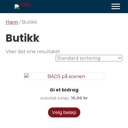
Hjem
/ Butikk
Butikk
Viser det ene resultatet
Gi et bidrag
Anbefalt beløp:
10,00
kr
Velg beløp